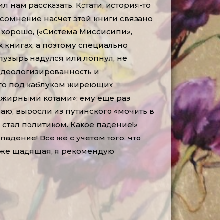
 нам рассказать. Кстати, история-то
 сомнение насчет этой книги связано
ь хорошо, («Система Миссисипи»,
х книгах, а поэтому специально
 пузырь надулся или лопнул, не
идеологизированность и
его под каблуком жиреющих
 «жирными котами»: ему еще раз
аю, выросли из путинского «мочить в
а стал политиком. Какое падение!»
адение! Все же с учетом того, что
 даже щадящая, я рекомендую