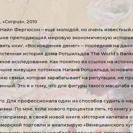
, «Corpus», 2010
 Найл Фергюсон – еще молодой, но очень известный
ыне преподающий мировую экономическую историю 
вять книг, «Восхождение денег» – последняя на дан
стенная история дома Ротшильдов The World’s Banker
ное исследование. Как понятно из ссылок на источни
ныне живущих потомков Натана Ротшильда, основате
ию семьи, которая зарабатывает на репутации, не при
анный. Это я к тому, что для фигуры такого масштаба
о. Для профессионала один из способов судить о нау
зны. По мне, если нового процентов пять, то книгу 
Например, в своей новой книге «История капитала о
аморской торговли и анализирую «Венецианского куп
оличеству торговых кораблей голландцев, возвращав