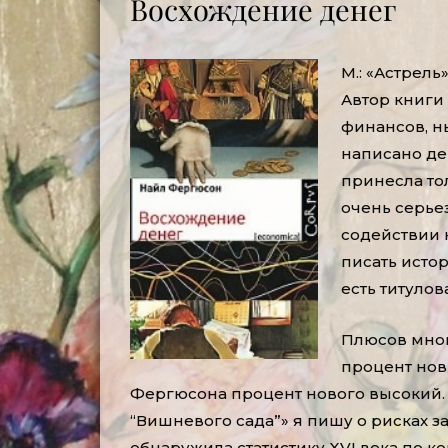
Восхождение денег
М.: «Астрель»
Автор книги
финансов, н
написано де
принесла тол
очень серьез
содействии 
писать истор
есть титулов
Плюсов мног
процент нови
Фергюсона процент нового высокий. 
“Вишневого сада”» я пишу о рисках з
обнаружила статистику XVI века по к