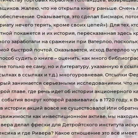
щиков. Жалею, что не открыла книгу раньше. Очень л
еспечение. Оказывается, это сделал Бисмарк, потому
ату нечего терять, кроме своих цепей»). Для тех, кт
тной покажется и их история, пересказанная здесь 
ого заработали на сражении при Ватерлоо, поскольк
ой быстрой почтой. Оказывается, исход Ватерлоо чу
способ судить о книге – оценить, как много библиогр
не только ее саму, но и литературу, указанную в ссы
ссылках в ссылках и т.д.) многоуровневая. Отсылки Ф
рый занимается серьезными исследованиями. Что не 
орой главе, где речь идет об истории акционерного к
обытия вокруг которой развивались в 1720 году, к
т в истории акций вовсе не существовало! Или обратны
недвижимости как инвестиционном активе, мы находи
вера делал фрески для Детройтского института иску
Мексика и где Ривера? Какое отношение это все имее