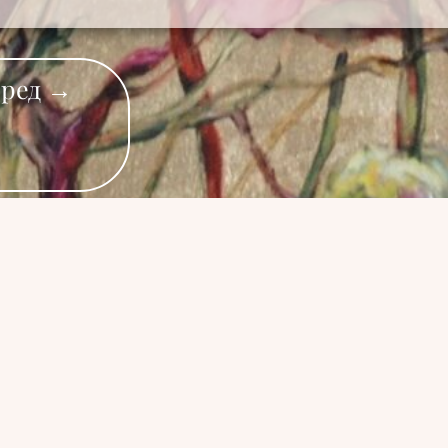
еред →
художницы Клер Беслер