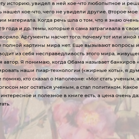
ту историю, увидел в ней кое-что любопытное и решил
 нашел кое-что, чего не увидели другие. Второе мое
и материала. Когда речь шла о том, что я знаю очен
 года и др. темы, которые я сама затрагивала в свои
воряло. Аргументы насчет того, почему тот или иной
е полной картины мира нет. Еще вызывают вопросы 
водит из себя несправедливость этого мира, живущ
я автор. Я понимаю, когда Обама называет банкиров
ровать наши пиар-технологии («жирные коты», я дум
 помню, кто сказал о Наполеоне: «Мог стать ученым, 
юсон мог остаться ученым, а стал политиком. Какое п
, интересное и полезное в книге есть, а цена очень
ать.