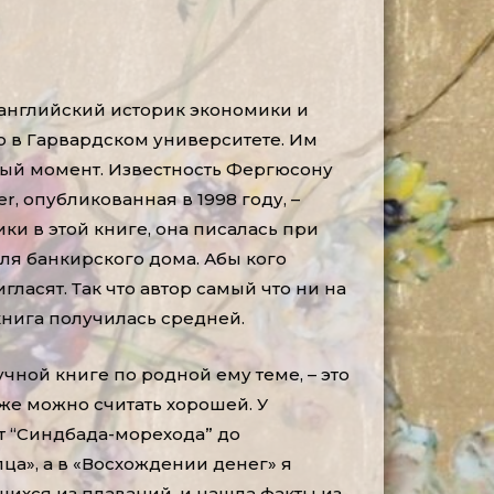
 английский историк экономики и
в Гарвардском университете. Им
ный момент. Известность Фергюсону
, опубликованная в 1998 году, –
ки в этой книге, она писалась при
ля банкирского дома. Абы кого
гласят. Так что автор самый что ни на
 книга получилась средней.
чной книге по родной ему теме, – это
уже можно считать хорошей. У
т “Синдбада-морехода” до
ца», а в «Восхождении денег» я
шихся из плаваний, и нашла факты из