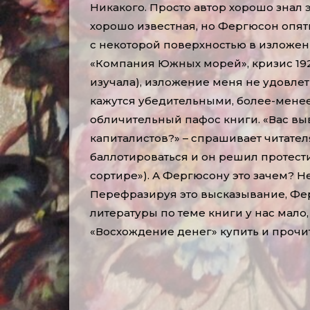
Никакого. Просто автор хорошо знал э
хорошо известная, но Фергюсон опять
с некоторой поверхностью в изложени
«Компания Южных морей», кризис 1929
изучала), изложение меня не удовлет
кажутся убедительными, более-мене
обличительный пафос книги. «Вас вы
капиталистов?» – спрашивает читател
баллотироваться и он решил протести
сортире»). А Фергюсону это зачем? Не
Перефразируя это высказывание, Ферг
литературы по теме книги у нас мало
«Восхождение денег» купить и прочит