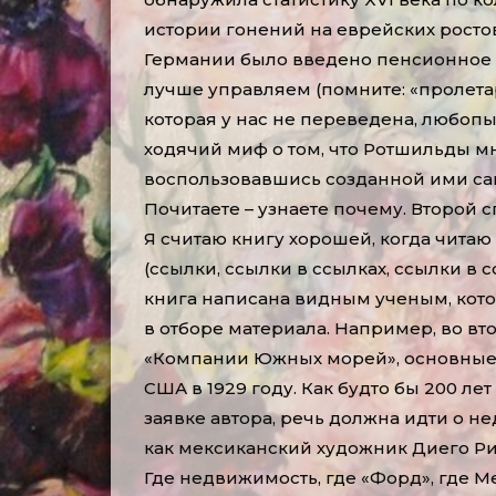
истории гонений на еврейских ростов
Германии было введено пенсионное об
лучше управляем (помните: «пролетари
которая у нас не переведена, любопы
ходячий миф о том, что Ротшильды мн
воспользовавшись созданной ими сам
Почитаете – узнаете почему. Второй 
Я считаю книгу хорошей, когда читаю 
(ссылки, ссылки в ссылках, ссылки в 
книга написана видным ученым, кото
в отборе материала. Например, во вт
«Компании Южных морей», основные с
США в 1929 году. Как будто бы 200 ле
заявке автора, речь должна идти о 
как мексиканский художник Диего Ри
Где недвижимость, где «Форд», где 