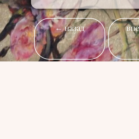
← назад
вп
Сopyright © 2026 Elena Chirkova
Связаться со мной: evchirkova@gmail.com
В оформлении сайта используются работы 