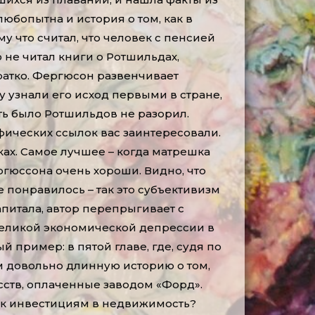
юбопытна и история о том, как в
 что считал, что человек с пенсией
о не читал книги о Ротшильдах,
кратко. Фергюсон развенчивает
у узнали его исход первыми в стране,
ть было Ротшильдов не разорил.
афических ссылок вас заинтересовали.
лках. Самое лучшее – когда матрешка
ергюссона очень хороши. Видно, что
понравилось – так это субъективизм
апитала, автор перепрыгивает с
 Великой экономической депрессии в
й пример: в пятой главе, где, судя по
м довольно длинную историю о том,
сств, оплаченные заводом «Форд».
т к инвестициям в недвижимость?