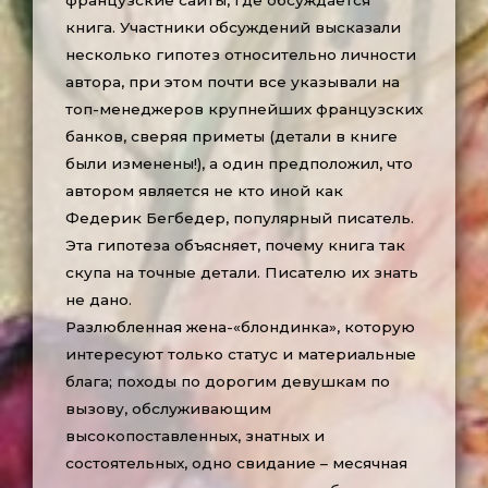
французские сайты, где обсуждается
книга. Участники обсуждений высказали
несколько гипотез относительно личности
автора, при этом почти все указывали на
топ-менеджеров крупнейших французских
банков, сверяя приметы (детали в книге
были изменены!), а один предположил, что
автором является не кто иной как
Федерик Бегбедер, популярный писатель.
Эта гипотеза объясняет, почему книга так
скупа на точные детали. Писателю их знать
не дано.
Разлюбленная жена-«блондинка», которую
интересуют только статус и материальные
блага; походы по дорогим девушкам по
вызову, обслуживающим
высокопоставленных, знатных и
состоятельных, одно свидание – месячная