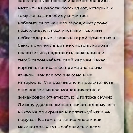
зарплата высокооплачиваемого банкира;
интриги на работе: босс-идиот, который, к
тому же затаил обиду и мечтает
избавиться от нашего героя, снизу тоже
подсиживают, подчиненные – свиньи
неблагодарные, главный герой привел их в
банк, а они ему в рот не смотрят, норовят
изловчиться, подставить начальника и
тихой сапой набить свой карман. Такая
картина, написанная примерно таким
языком. Как все это знакомо и не
интересно! Сто раз читано и прожито. Есть
еще коллективное мошенничество с
финансовой отчетностью. Это тоже скучно.
Лисону удалось смошенничать одному, его
никто не прикрывал и прятать убытки не
поручал. В этом его гениальность как
махинатора. А тут – собрались и всем