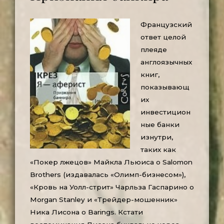
Французский
ответ целой
плеяде
англоязычных
книг,
показывающ
их
инвестицион
ные банки
изнутри,
таких как
«Покер лжецов» Майкла Льюиса о Salomon
Brothers (издавалась «Олимп-бизнесом»),
«Кровь на Уолл-стрит» Чарльза Гаспарино o
Morgan Stanley и «Трейдер-мошенник»
Ника Лисона о Barings. Кстати