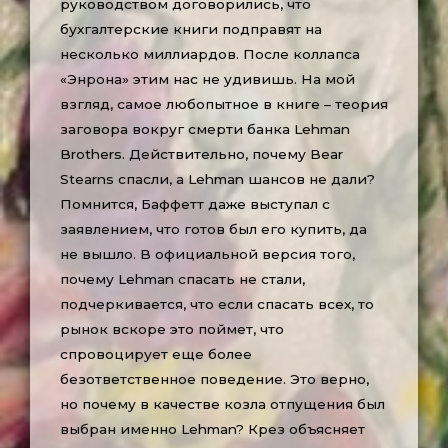
руководством договорились, что
бухгалтерские книги подправят на
несколько миллиардов. После коллапса
«Энрона» этим нас не удивишь. На мой
взгляд, самое любопытное в книге – теория
заговора вокруг смерти банка Lehman
Brothers. Действительно, почему Bear
Stearns спасли, а Lehman шансов не дали?
Помнится, Баффетт даже выступал с
заявлением, что готов был его купить, да
не вышло. В официальной версия того,
почему Lehman спасать не стали,
подчеркивается, что если спасать всех, то
рынок вскоре это поймет, что
спровоцирует еще более
безответственное поведение. Это верно,
но почему в качестве козла отпущения был
выбран именно Lehman? Крез объясняет